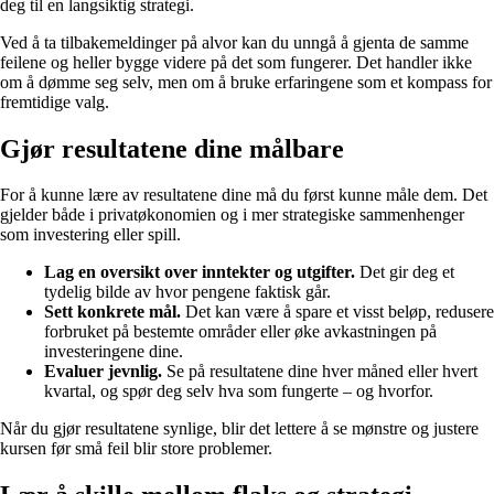
deg til en langsiktig strategi.
Ved å ta tilbakemeldinger på alvor kan du unngå å gjenta de samme
feilene og heller bygge videre på det som fungerer. Det handler ikke
om å dømme seg selv, men om å bruke erfaringene som et kompass for
fremtidige valg.
Gjør resultatene dine målbare
For å kunne lære av resultatene dine må du først kunne måle dem. Det
gjelder både i privatøkonomien og i mer strategiske sammenhenger
som investering eller spill.
Lag en oversikt over inntekter og utgifter.
Det gir deg et
tydelig bilde av hvor pengene faktisk går.
Sett konkrete mål.
Det kan være å spare et visst beløp, redusere
forbruket på bestemte områder eller øke avkastningen på
investeringene dine.
Evaluer jevnlig.
Se på resultatene dine hver måned eller hvert
kvartal, og spør deg selv hva som fungerte – og hvorfor.
Når du gjør resultatene synlige, blir det lettere å se mønstre og justere
kursen før små feil blir store problemer.