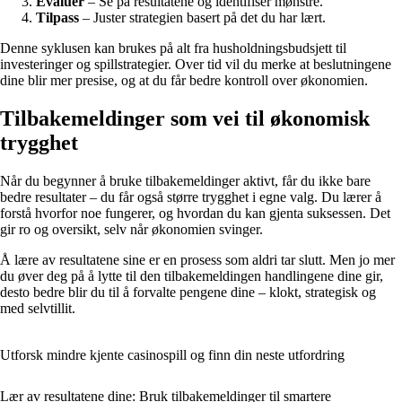
Evaluer
– Se på resultatene og identifiser mønstre.
Tilpass
– Juster strategien basert på det du har lært.
Denne syklusen kan brukes på alt fra husholdningsbudsjett til
investeringer og spillstrategier. Over tid vil du merke at beslutningene
dine blir mer presise, og at du får bedre kontroll over økonomien.
Tilbakemeldinger som vei til økonomisk
trygghet
Når du begynner å bruke tilbakemeldinger aktivt, får du ikke bare
bedre resultater – du får også større trygghet i egne valg. Du lærer å
forstå hvorfor noe fungerer, og hvordan du kan gjenta suksessen. Det
gir ro og oversikt, selv når økonomien svinger.
Å lære av resultatene sine er en prosess som aldri tar slutt. Men jo mer
du øver deg på å lytte til den tilbakemeldingen handlingene dine gir,
desto bedre blir du til å forvalte pengene dine – klokt, strategisk og
med selvtillit.
Utforsk mindre kjente casinospill og finn din neste utfordring
Lær av resultatene dine: Bruk tilbakemeldinger til smartere