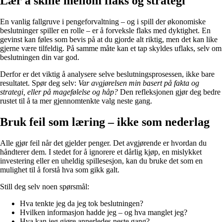
Lær å skille mellom flaks og strategi
En vanlig fallgruve i pengeforvaltning – og i spill der økonomiske
beslutninger spiller en rolle – er å forveksle flaks med dyktighet. En
gevinst kan føles som bevis på at du gjorde alt riktig, men det kan like
gjerne være tilfeldig. På samme måte kan et tap skyldes uflaks, selv om
beslutningen din var god.
Derfor er det viktig å analysere selve beslutningsprosessen, ikke bare
resultatet. Spør deg selv:
Var avgjørelsen min basert på fakta og
strategi, eller på magefølelse og håp?
Den refleksjonen gjør deg bedre
rustet til å ta mer gjennomtenkte valg neste gang.
Bruk feil som læring – ikke som nederlag
Alle gjør feil når det gjelder penger. Det avgjørende er hvordan du
håndterer dem. I stedet for å ignorere et dårlig kjøp, en mislykket
investering eller en uheldig spillesesjon, kan du bruke det som en
mulighet til å forstå hva som gikk galt.
Still deg selv noen spørsmål:
Hva tenkte jeg da jeg tok beslutningen?
Hvilken informasjon hadde jeg – og hva manglet jeg?
Hva kan jeg gjøre annerledes neste gang?