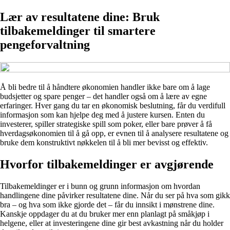
Lær av resultatene dine: Bruk
tilbakemeldinger til smartere
pengeforvaltning
Å bli bedre til å håndtere økonomien handler ikke bare om å lage
budsjetter og spare penger – det handler også om å lære av egne
erfaringer. Hver gang du tar en økonomisk beslutning, får du verdifull
informasjon som kan hjelpe deg med å justere kursen. Enten du
investerer, spiller strategiske spill som poker, eller bare prøver å få
hverdagsøkonomien til å gå opp, er evnen til å analysere resultatene og
bruke dem konstruktivt nøkkelen til å bli mer bevisst og effektiv.
Hvorfor tilbakemeldinger er avgjørende
Tilbakemeldinger er i bunn og grunn informasjon om hvordan
handlingene dine påvirker resultatene dine. Når du ser på hva som gikk
bra – og hva som ikke gjorde det – får du innsikt i mønstrene dine.
Kanskje oppdager du at du bruker mer enn planlagt på småkjøp i
helgene, eller at investeringene dine gir best avkastning når du holder