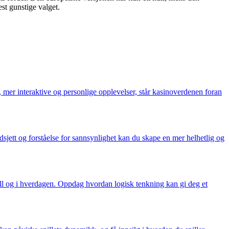
st gunstige valget.
 mer interaktive og personlige opplevelser, står kasinoverdenen foran
dsjett og forståelse for sannsynlighet kan du skape en mer helhetlig og
pill og i hverdagen. Oppdag hvordan logisk tenkning kan gi deg et