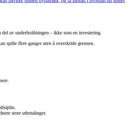
an påvirke spillets dynamikk, og få innsikt i hvordan du spiller
 en del av underholdningen – ikke som en investering.
kan spille flere ganger uten å overskride grensen.
nere.
disiplin.
dnere store utbetalinger.