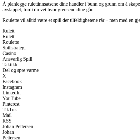
Å planlegge rulettinnsatsene dine handler i bunn og grunn om å skap
avslappet, fordi du vet hvor grensene dine går.
Roulette vil alltid være et spill der tilfeldighetene rår – men med 
Rulett
Rulett
Roulette
Spillstrategi
Casino
Ansvarlig Spill
Taktikk
Del og spre varme
X
Facebook
Instagram
LinkedIn
YouTube
Pinterest
TikTok
Mail
RSS
Johan Pettersen
Johan
Pettersen