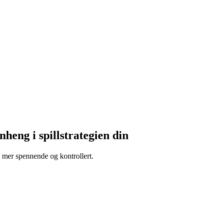
heng i spillstrategien din
 mer spennende og kontrollert.