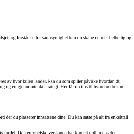
dsjett og forståelse for sannsynlighet kan du skape en mer helhetlig og
gjøres av hvor kulen lander, kan du som spiller påvirke hvordan du
ing og en gjennomtenkt strategi. Her får du tips til hvordan du kan
rd der du plasserer innsatsene dine. Du kan satse på alt fra enkelt­tall
sets fordel. Den europeiske versjonen har kun ett null, mens den