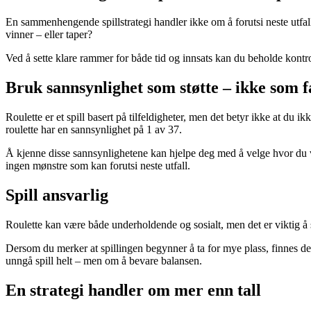
En sammenhengende spillstrategi handler ikke om å forutsi neste utfal
vinner – eller taper?
Ved å sette klare rammer for både tid og innsats kan du beholde kontro
Bruk sannsynlighet som støtte – ikke som f
Roulette er et spill basert på tilfeldigheter, men det betyr ikke at du i
roulette har en sannsynlighet på 1 av 37.
Å kjenne disse sannsynlighetene kan hjelpe deg med å velge hvor du vil
ingen mønstre som kan forutsi neste utfall.
Spill ansvarlig
Roulette kan være både underholdende og sosialt, men det er viktig å sp
Dersom du merker at spillingen begynner å ta for mye plass, finnes de
unngå spill helt – men om å bevare balansen.
En strategi handler om mer enn tall