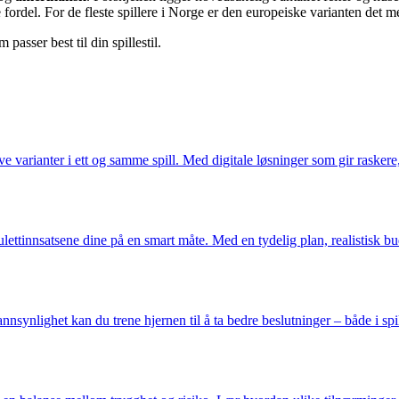
fordel. For de fleste spillere i Norge er den europeiske varianten det me
passer best til din spillestil.
 varianter i ett og samme spill. Med digitale løsninger som gir raskere,
ettinnsatsene dine på en smart måte. Med en tydelig plan, realistisk bu
nnsynlighet kan du trene hjernen til å ta bedre beslutninger – både i s