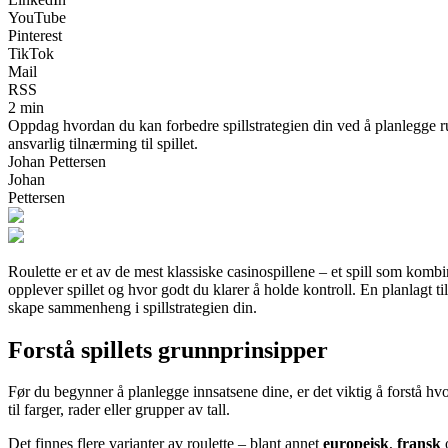
YouTube
Pinterest
TikTok
Mail
RSS
2 min
Oppdag hvordan du kan forbedre spillstrategien din ved å planlegge rul
ansvarlig tilnærming til spillet.
Johan Pettersen
Johan
Pettersen
Roulette er et av de mest klassiske casinospillene – et spill som kombi
opplever spillet og hvor godt du klarer å holde kontroll. En planlagt t
skape sammenheng i spillstrategien din.
Forstå spillets grunnprinsipper
Før du begynner å planlegge innsatsene dine, er det viktig å forstå hvord
til farger, rader eller grupper av tall.
Det finnes flere varianter av roulette – blant annet
europeisk
,
fransk