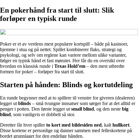
En pokerhånd fra start til slutt: Slik
forløper en typisk runde
Poker er et av verdens mest populære kortspill – både på kasinoer,
hjemme i stua og på nettet. Spillet kombinerer flaks, strategi og
psykologi, og selv om reglene kan variere mellom ulike varianter,
følger en typisk hånd et fast mønster. Her får du en oversikt over
hvordan en klassisk runde i
Texas Hold’em
– den mest utbredte
formen for poker – forløper fra start til slutt.
Starten på hånden: Blinds og kortutdeling
En runde begynner med at to spillere til venstre for giveren (dealeren)
legger ut
blinds
– små tvungne innsatser som sørger for at det alltid er
penger i potten. Den første legger ut
small blind
, og den neste
big
blind
, som vanligvis er dobbelt så stor.
Deretter får hver spiller
to kort med bildesiden ned
, kalt
hullkort
.
Disse kortene er personlige og danner sammen med felleskortene på
bordet grunnlaget for den endelige hånden.