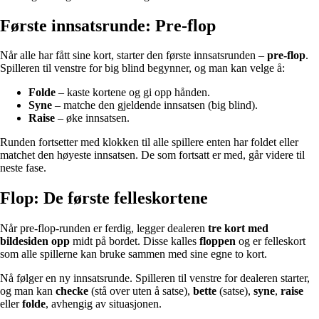
Første innsatsrunde: Pre-flop
Når alle har fått sine kort, starter den første innsatsrunden –
pre-flop
.
Spilleren til venstre for big blind begynner, og man kan velge å:
Folde
– kaste kortene og gi opp hånden.
Syne
– matche den gjeldende innsatsen (big blind).
Raise
– øke innsatsen.
Runden fortsetter med klokken til alle spillere enten har foldet eller
matchet den høyeste innsatsen. De som fortsatt er med, går videre til
neste fase.
Flop: De første felleskortene
Når pre-flop-runden er ferdig, legger dealeren
tre kort med
bildesiden opp
midt på bordet. Disse kalles
floppen
og er felleskort
som alle spillerne kan bruke sammen med sine egne to kort.
Nå følger en ny innsatsrunde. Spilleren til venstre for dealeren starter,
og man kan
checke
(stå over uten å satse),
bette
(satse),
syne
,
raise
eller
folde
, avhengig av situasjonen.